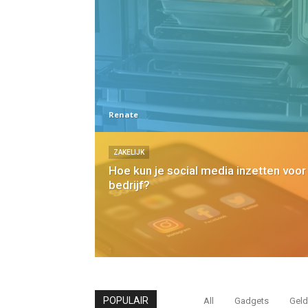
Renate
ZAKELIJK
Hoe kun je social media inzetten voor 
bedrijf?
POPULAIR
All
Gadgets
Geld