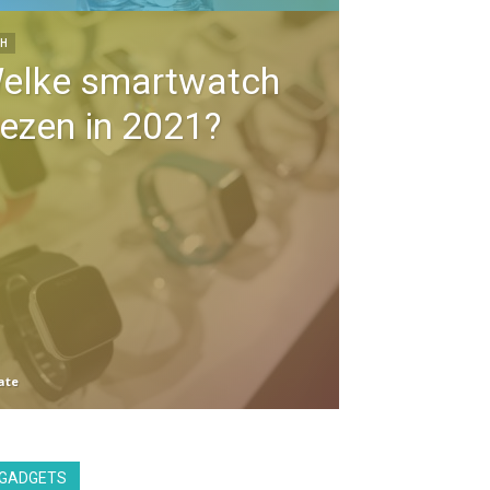
CH
elke smartwatch
iezen in 2021?
ate
GADGETS