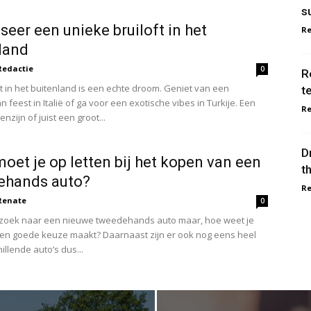
s
seer een unieke bruiloft in het
Re
land
Redactie
0
R
ft in het buitenland is een echte droom. Geniet van een
t
 feest in Italië of ga voor een exotische vibes in Turkije. Een
Re
nzijn of juist een groot...
D
oet je op letten bij het kopen van een
t
ehands auto?
Re
Renate
0
 zoek naar een nieuwe tweedehands auto maar, hoe weet je
een goede keuze maakt? Daarnaast zijn er ook nog eens heel
illende auto’s dus...