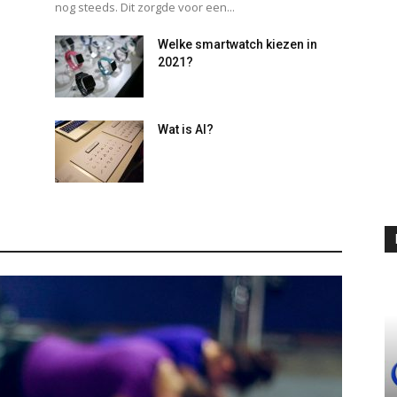
nog steeds. Dit zorgde voor een...
Welke smartwatch kiezen in
2021?
Wat is AI?