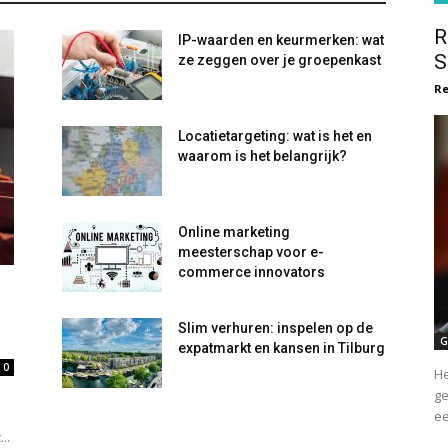
R
IP-waarden en keurmerken: wat
S
ze zeggen over je groepenkast
Re
Locatietargeting: wat is het en
waarom is het belangrijk?
Online marketing
meesterschap voor e-
commerce innovators
Slim verhuren: inspelen op de
G
expatmarkt en kansen in Tilburg
0
He
ge
ee
..