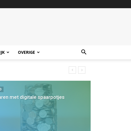
IJK
OVERIGE
D
ren met digitale spaarpotjes