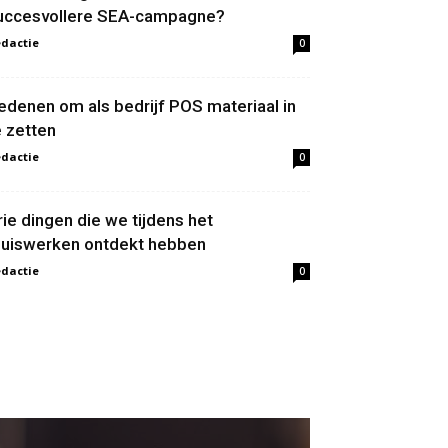
uccesvollere SEA-campagne?
dactie
0
edenen om als bedrijf POS materiaal in
e zetten
dactie
0
rie dingen die we tijdens het
huiswerken ontdekt hebben
dactie
0