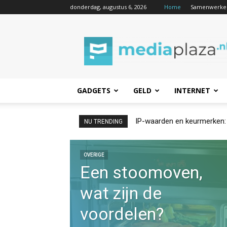
donderdag, augustus 6, 2026
Home
Samenwerke
Mediaplaza.nl
GADGETS
GELD
INTERNET
Locatietargeting: wat is he
NU TRENDING
OVERIGE
Een stoomoven,
wat zijn de
voordelen?