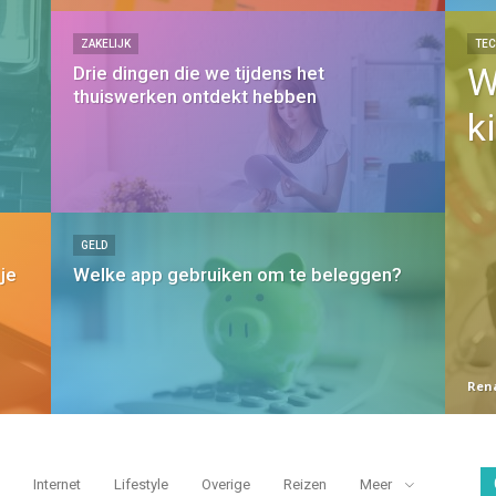
ZAKELIJK
TE
W
Drie dingen die we tijdens het
thuiswerken ontdekt hebben
k
GELD
je
Welke app gebruiken om te beleggen?
Ren
Internet
Lifestyle
Overige
Reizen
Meer