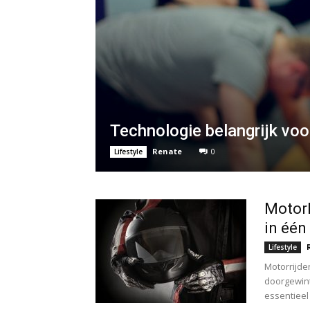
Technologie belangrijk voo
Renate
0
Lifestyle
Motork
in één
Lifestyle
Motorrijden
doorgewint
essentieel 