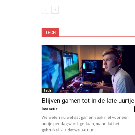
TECH
Tech
Blijven gamen tot in de late uurtj
Redactie
We weten nu wel dat gamen vaak niet voor een
uurtje per dag wordt gedaan, maar dat het
gebruikelijk is dat we 3-6 uur...