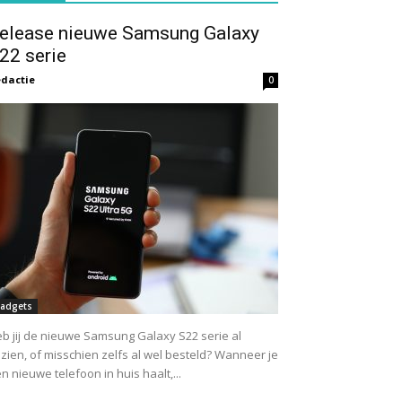
elease nieuwe Samsung Galaxy
22 serie
dactie
0
adgets
b jij de nieuwe Samsung Galaxy S22 serie al
zien, of misschien zelfs al wel besteld? Wanneer je
n nieuwe telefoon in huis haalt,...