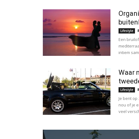
Organi
buiten
Lifestyle
Een bruilo
mediterraan
intiem same
Waar m
tweed
Lifestyle
Je bent op
nou of je 
veel versch