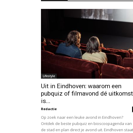
Lifestyle
Uit in Eindhoven: waarom een
pubquiz of filmavond dé uitkomst
is...
Redactie
Op zoek naar een leuke avond in Eindhoven?
Ontdek de beste pubquiz en bioscoopagenda van
de stad en plan direct je avond uit. Eindhoven staat.