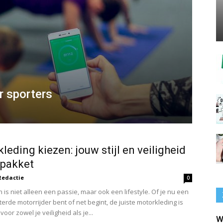
r sporters
leding kiezen: jouw stijl en veiligheid
 pakket
Redactie
0
 is niet alleen een passie, maar ook een lifestyle. Of je nu een
erde motorrijder bent of net begint, de juiste motorkleding is
voor zowel je veiligheid als je...
W