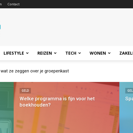
n
Contact
LIFESTYLE
REIZEN
TECH
WONEN
ZAKEL
t en waarom is het belangrijk?
GELD
GEL
Welke programma is fijn voor het
Spa
boekhouden?