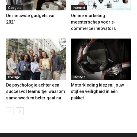
Gadgets
Internet
De nieuwste gadgets van
Online marketing
2021
meesterschap voor e-
commerce innovators
Overige
Lifestyle
De psychologie achter een
Motorkleding kiezen: jouw
succesvol teamuitje: waarom
stijl en veiligheid in één
samenwerken beter gaat na...
pakket