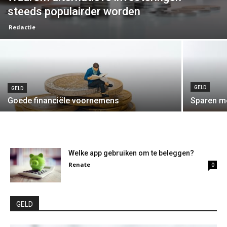
steeds populairder worden
Redactie
GELD
GELD
Goede financiële voornemens
Sparen me
Welke app gebruiken om te beleggen?
Renate
0
GELD