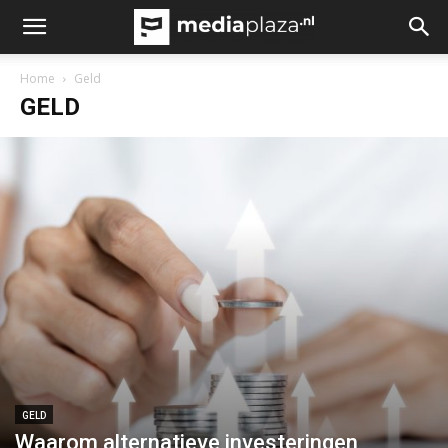
Home
Geld
GELD
GELD
Waarom alternatieve investeringen