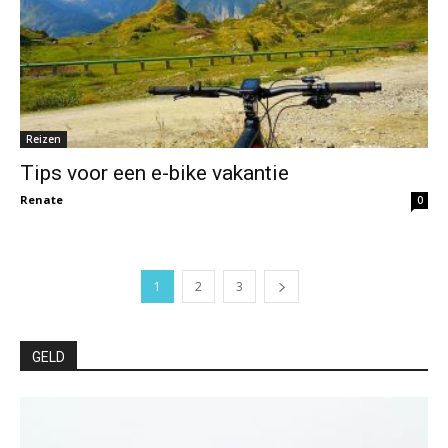
Reizen
Tips voor een e-bike vakantie
Renate
0
1
2
3
GELD