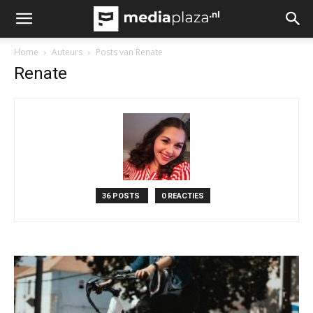
Home
Auteurs
Posts van Renate
Renate
36 POSTS
0 REACTIES