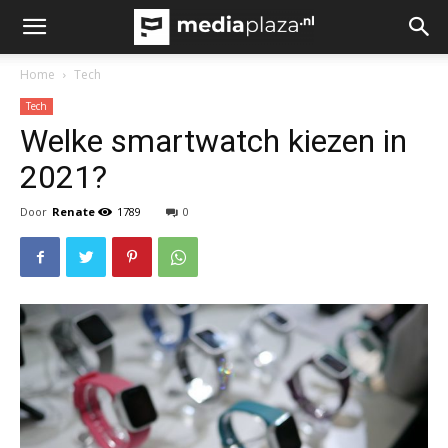
Home
Tech
Tech
Welke smartwatch kiezen in
2021?
Door
Renate
1789
0