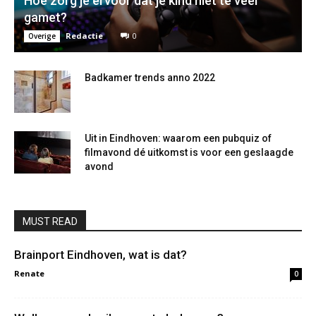
Hoe zorg je ervoor dat je kind niet te veel
gamet?
Redactie
0
Overige
Badkamer trends anno 2022
Uit in Eindhoven: waarom een pubquiz of
filmavond dé uitkomst is voor een geslaagde
avond
MUST READ
Brainport Eindhoven, wat is dat?
Renate
0