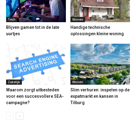
Tech
Wonen
Blijven gamen tot in de late
Handige technische
uurtjes
oplossingen kleine woning
Zakelijk
Wonen
Waarom zorgt uitbesteden
Slim verhuren: inspelen op de
voor een succesvollere SEA-
expatmarkt en kansen in
campagne?
Tilburg