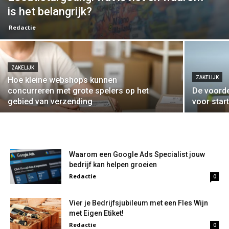
is het belangrijk?
Redactie
ZAKELIJK
ZAKELIJK
Hoe kleine webshops kunnen
concurreren met grote spelers op het
De voord
gebied van verzending
voor sta
Waarom een Google Ads Specialist jouw
bedrijf kan helpen groeien
Redactie
0
Vier je Bedrijfsjubileum met een Fles Wijn
met Eigen Etiket!
Redactie
0