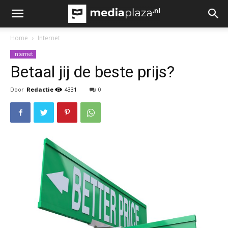
Home
Internet
Internet
Betaal jij de beste prijs?
Door
Redactie
4331
0