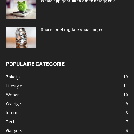
Welke app gebruiken om te beleggen?
Sparen met digitale spaarpotjes
POPULAIRE CATEGORIE
Zakelijk
19
Lifestyle
11
Wonen
10
Overige
9
Internet
8
Tech
7
Gadgets
6