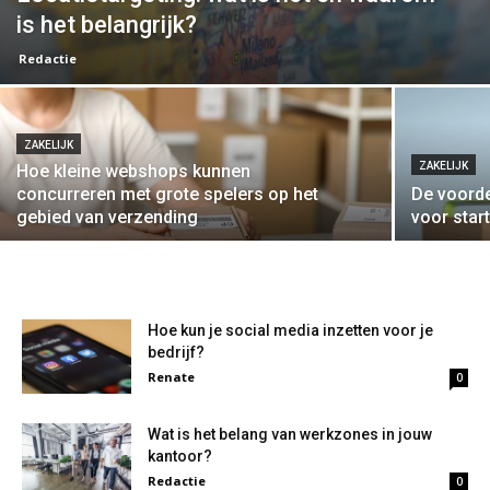
is het belangrijk?
Redactie
ZAKELIJK
ZAKELIJK
Hoe kleine webshops kunnen
concurreren met grote spelers op het
De voord
gebied van verzending
voor sta
Hoe kun je social media inzetten voor je
bedrijf?
Renate
0
Wat is het belang van werkzones in jouw
kantoor?
Redactie
0