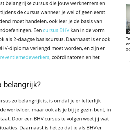
st belangrijke cursus die jouw werknemers en
e tijdens de cursus wanneer je wel of geen eerst
dend moet handelen, ook leer je de basis van
andoefeningen. Een
cursus BHV
kan in de vorm
O
k als 2-daagse basiscursus. Daarnaast is er ook
Te
on
BHV-diploma verlengd moet worden, en zijn er
z
reventiemedewerkers
, coördinatoren en het
 belangrijk?
 zo belangrijk is, is omdat je er letterlijk
e werkvloer, maar ook als je bij je gezin bent, in
staat. Door een BHV cursus te volgen weet jij wat
tuaties. Daarnaast is het zo dat je als BHV’er