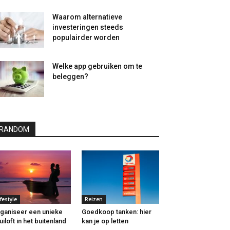
Waarom alternatieve
investeringen steeds
populairder worden
Welke app gebruiken om te
beleggen?
RANDOM
ifestyle
Reizen
ganiseer een unieke
Goedkoop tanken: hier
uiloft in het buitenland
kan je op letten