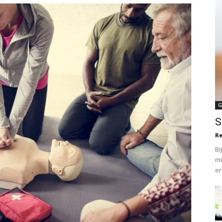
G
S
R
Bi
mi
er