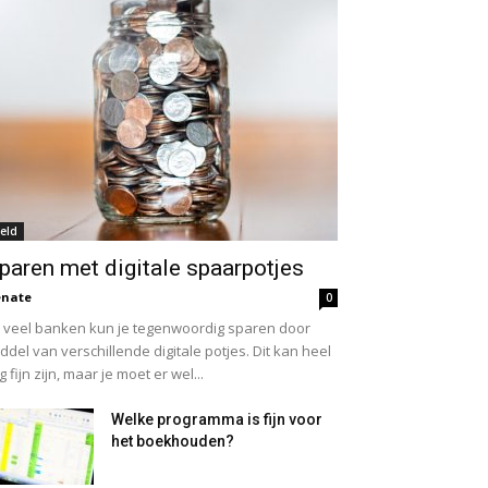
eld
paren met digitale spaarpotjes
enate
0
j veel banken kun je tegenwoordig sparen door
ddel van verschillende digitale potjes. Dit kan heel
g fijn zijn, maar je moet er wel...
Welke programma is fijn voor
het boekhouden?