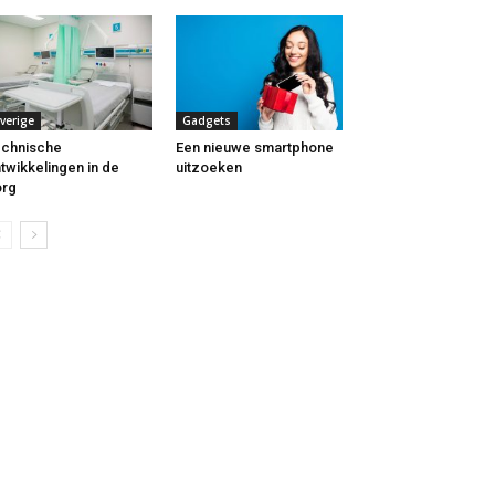
verige
Gadgets
chnische
Een nieuwe smartphone
twikkelingen in de
uitzoeken
org