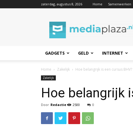
zaterdag, augustus 8, 2026
Home
Samenwerken
Mediaplaza.nl
GADGETS
GELD
INTERNET
Home
Zakelijk
Hoe belangrijk is een cursus BHV?
Zakelijk
Hoe belangrijk 
Door
Redactie
2500
0