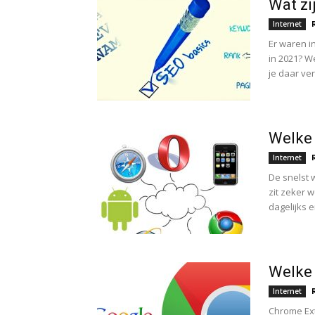
Wat zi
Internet
Er waren i
in 2021? W
je daar ver
Welke 
Internet
De snelst 
zit zeker 
dagelijks e
Welke 
Internet
Chrome Ex