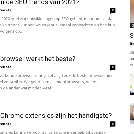
jn de SEO trends van 2021?
Renate
0
n 2020 heel wat ontwikkelingen op SEO gebied, maar hoe zit dat
elke trends kunnen we dit jaar allemaal verwachten en hoe kun
G
volgens op...
S
R
Bi
browser werkt het beste?
mi
er
Renate
0
werkende browser is lang niet altijd ook de beste browser, hier
wel verschil in. We gebruiken allemaal browsers, de ene
n de ander wat minder. Veel...
Chrome extensies zijn het handigste?
Renate
0
tensies kunnen ervoor zorgen dat je meer gebruiksgemak