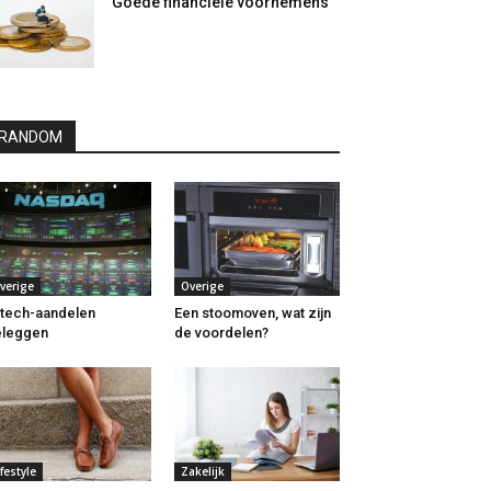
Goede financiële voornemens
RANDOM
verige
Overige
 tech-aandelen
Een stoomoven, wat zijn
eleggen
de voordelen?
ifestyle
Zakelijk