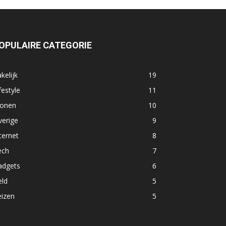
OPULAIRE CATEGORIE
kelijk
19
festyle
11
onen
10
verige
9
ternet
8
ech
7
adgets
6
eld
5
eizen
5