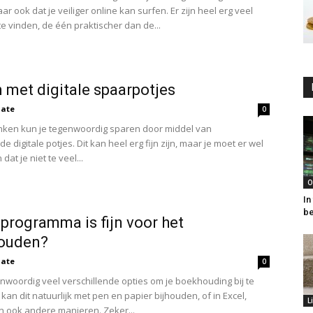
ar ook dat je veiliger online kan surfen. Er zijn heel erg veel
te vinden, de één praktischer dan de...
 met digitale spaarpotjes
ate
0
anken kun je tegenwoordig sparen door middel van
de digitale potjes. Dit kan heel erg fijn zijn, maar je moet er wel
at je niet te veel...
O
In
b
programma is fijn voor het
ouden?
ate
0
genwoordig veel verschillende opties om je boekhouding bij te
kan dit natuurlijk met pen en papier bijhouden, of in Excel,
L
jn ook andere manieren. Zeker...