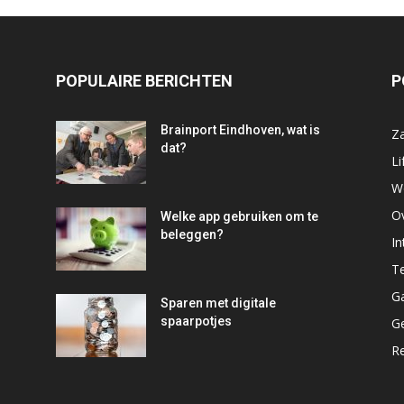
POPULAIRE BERICHTEN
P
Brainport Eindhoven, wat is
Za
dat?
Li
W
O
Welke app gebruiken om te
beleggen?
In
T
G
Sparen met digitale
spaarpotjes
G
R