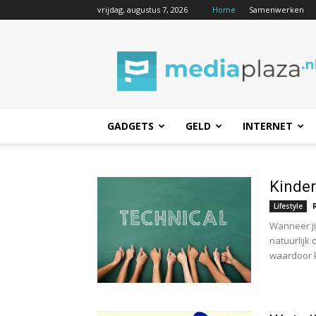
vrijdag, augustus 7, 2026
Home
Samenwerken
Mediaplaza.nl
GADGETS
GELD
INTERNET
Kinder
Lifestyle
Wanneer ji
natuurlijk 
waardoor k