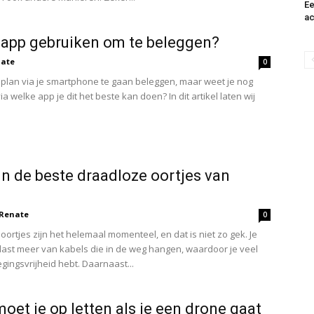
Ee
ac
app gebruiken om te beleggen?
ate
0
 plan via je smartphone te gaan beleggen, maar weet je nog
ia welke app je dit het beste kan doen? In dit artikel laten wij
jn de beste draadloze oortjes van
Renate
0
oortjes zijn het helemaal momenteel, en dat is niet zo gek. Je
last meer van kabels die in de weg hangen, waardoor je veel
ingsvrijheid hebt. Daarnaast...
oet je op letten als je een drone gaat