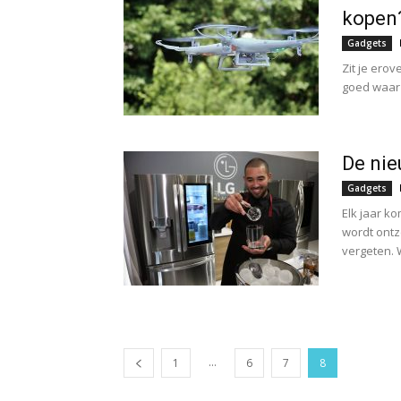
kopen
Gadgets
Zit je ero
goed waar j
De nie
Gadgets
Elk jaar k
wordt ontz
vergeten. Wa
...
1
6
7
8