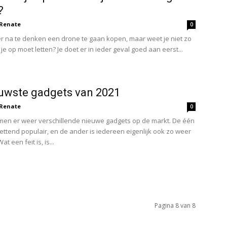
?
Renate
0
ver na te denken een drone te gaan kopen, maar weet je niet zo
e op moet letten? Je doet er in ieder geval goed aan eerst...
uwste gadgets van 2021
Renate
0
omen er weer verschillende nieuwe gadgets op de markt. De één
ettend populair, en de ander is iedereen eigenlijk ook zo weer
t een feit is, is...
Pagina 8 van 8