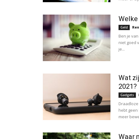
Welke 
Ren
Geld
Ben je van
niet goed v
je...
Wat zi
2021?
Gadgets
Draadloze 
hebt geen 
meer beweg
Waar m