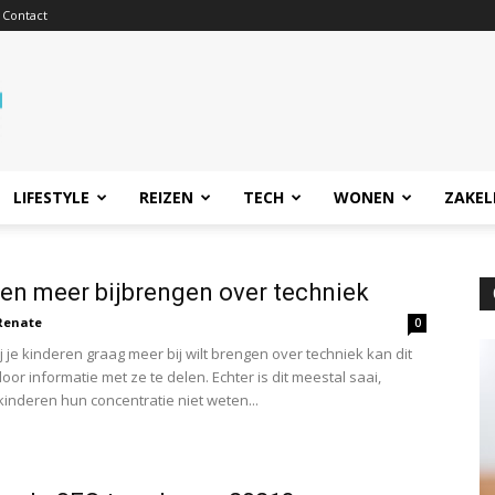
Contact
LIFESTYLE
REIZEN
TECH
WONEN
ZAKEL
en meer bijbrengen over techniek
Renate
0
j je kinderen graag meer bij wilt brengen over techniek kan dit
door informatie met ze te delen. Echter is dit meestal saai,
inderen hun concentratie niet weten...