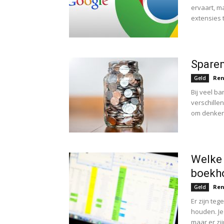
ervaart, ma
extensies 
Sparen
Ren
Geld
Bij veel b
verschillen
om denken d
Welke 
boekh
Ren
Geld
Er zijn te
houden. Je 
maar er zi