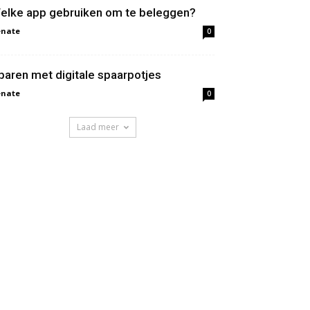
elke app gebruiken om te beleggen?
enate
0
paren met digitale spaarpotjes
enate
0
Laad meer