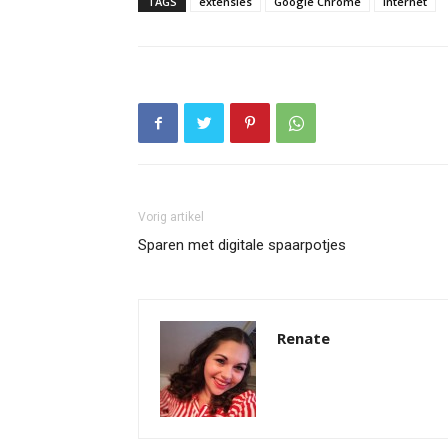
TAGS
extensies
Google Chrome
internet
Vorig artikel
Sparen met digitale spaarpotjes
Renate