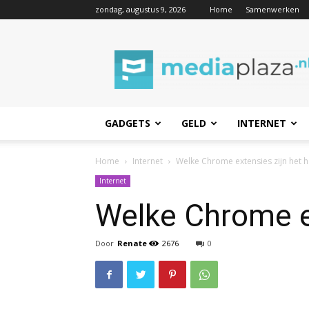
zondag, augustus 9, 2026
Home
Samenwerken
Mediaplaza.nl
GADGETS
GELD
INTERNET
Home
Internet
Welke Chrome extensies zijn het 
Internet
Welke Chrome ex
Door
Renate
2676
0