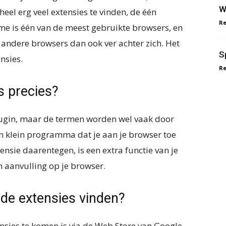
W
 heel erg veel extensies te vinden, de één
R
me is één van de meest gebruikte browsers, en
andere browsers dan ook ver achter zich. Het
S
nsies.
R
s precies?
 plugin, maar de termen worden wel vaak door
en klein programma dat je aan je browser toe
ensie daarentegen, is een extra functie van je
n aanvulling op je browser.
nde extensies vinden?
nsies te komen is via de Web Store van Google