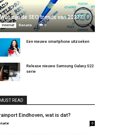
Wat zijn de SEO trends van 2021?
Renate
0
Internet
Een nieuwe smartphone uitzoeken
Release nieuwe Samsung Galaxy S22
serie
MUST READ
rainport Eindhoven, wat is dat?
enate
0