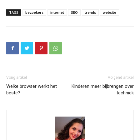
TAGS
bezoekers
internet
SEO
trends
website
Vorig artikel
Volgend artikel
Welke browser werkt het
Kinderen meer bijbrengen over
beste?
techniek