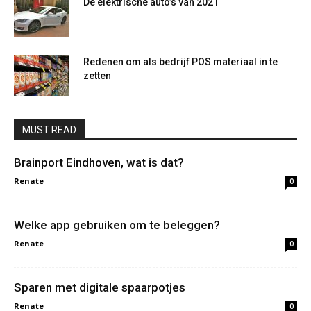
De elektrische auto’s van 2021
Redenen om als bedrijf POS materiaal in te
zetten
MUST READ
Brainport Eindhoven, wat is dat?
Renate
0
Welke app gebruiken om te beleggen?
Renate
0
Sparen met digitale spaarpotjes
Renate
0