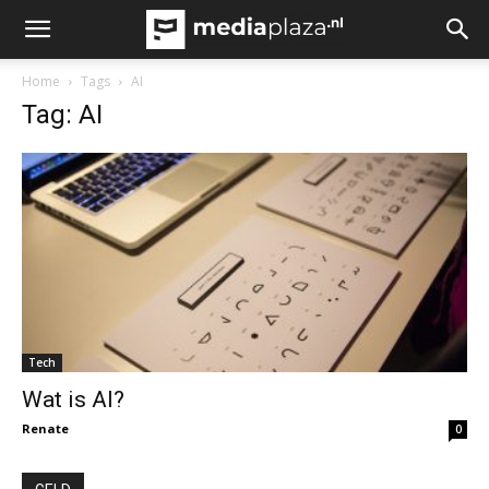
Home
Tags
AI
Tag: AI
Tech
Wat is AI?
Renate
0