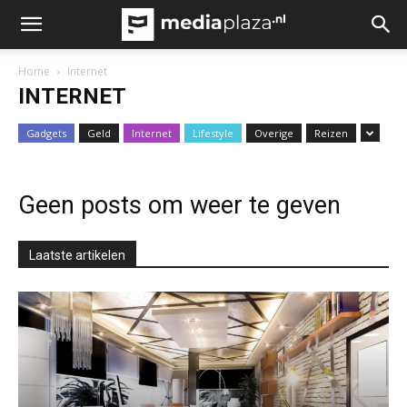
Home
Internet
INTERNET
Gadgets
Geld
Internet
Lifestyle
Overige
Reizen
Geen posts om weer te geven
Laatste artikelen