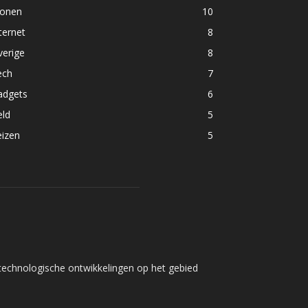
onen
10
ternet
8
verige
8
ech
7
adgets
6
eld
5
eizen
5
t technologische ontwikkelingen op het gebied