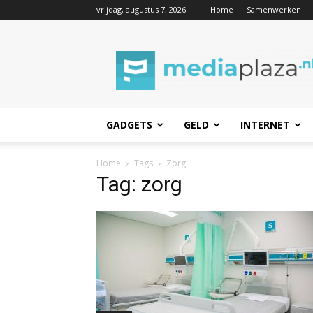
vrijdag, augustus 7, 2026
Home
Samenwerken
Mediaplaza.nl
GADGETS
GELD
INTERNET
Home
Tags
Zorg
Tag: zorg