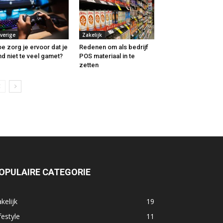
verige
Zakelijk
e zorg je ervoor dat je
Redenen om als bedrijf
nd niet te veel gamet?
POS materiaal in te
zetten
OPULAIRE CATEGORIE
kelijk
19
festyle
11