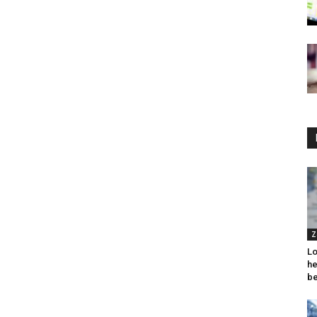
Z
Lo
he
be