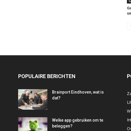
G
Ga
sm
POPULAIRE BERICHTEN
P
Brainport Eindhoven, wat is
Za
dat?
Li
W
In
Welke app gebruiken om te
beleggen?
O