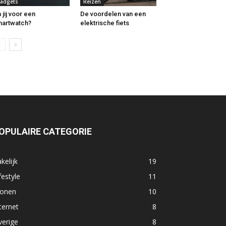
adgets
Reizen
 jij voor een
De voordelen van een
artwatch?
elektrische fiets
OPULAIRE CATEGORIE
kelijk
19
festyle
11
onen
10
ternet
8
verige
8