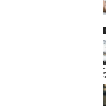
Z
Wa
we
ka