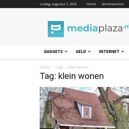
vrijdag, augustus 7, 2026
Home
Samenwerken
Mediaplaza.nl
GADGETS
GELD
INTERNET
Home
Tags
Klein wonen
Tag: klein wonen