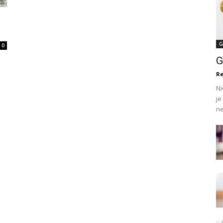
G
0
G
R
Ni
je
ne