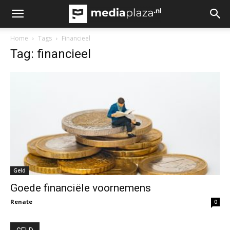
Home
Tags
Financieel
Tag: financieel
Geld
Goede financiële voornemens
Renate
0