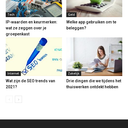
Tech
Geld
IP-waarden en keurmerken:
Welke app gebruiken om te
wat ze zeggen over je
beleggen?
groepenkast
Internet
Zakelijk
Wat zijn de SEO trends van
Drie dingen die we tijdens het
2021?
thuiswerken ontdekt hebben